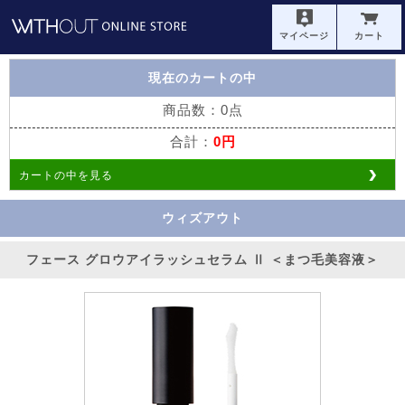
マイページ
カート
現在のカートの中
商品数：0点
合計：
0円
カートの中を見る
ウィズアウト
フェース グロウアイラッシュセラム Ⅱ ＜まつ毛美容液＞