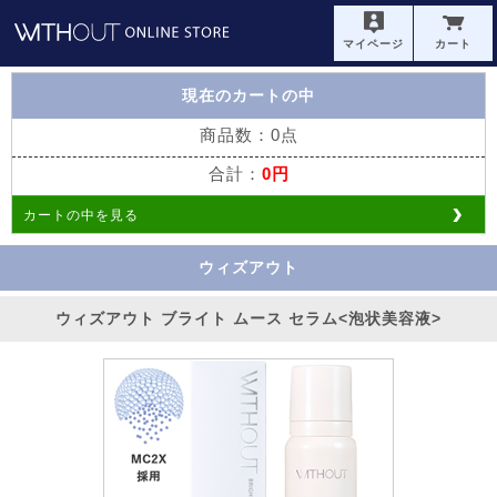
マイページ
カート
現在のカートの中
商品数：0点
合計：
0円
カートの中を見る
ウィズアウト
ウィズアウト ブライト ムース セラム<泡状美容液>